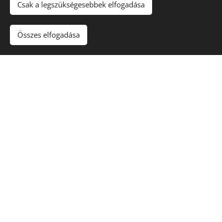
Csak a legszükségesebbek elfogadása
Összes elfogadása
A Szakkollégium 2011-ben kezdte meg