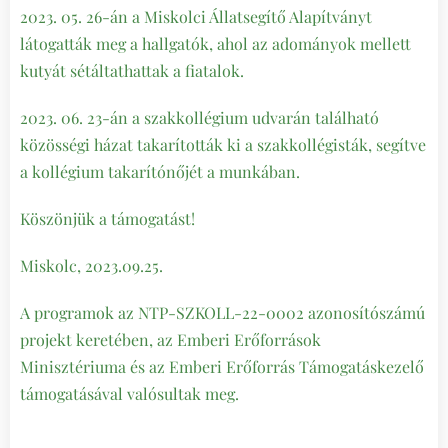
2023. 05. 26-án a Miskolci Állatsegítő Alapítványt
látogatták meg a hallgatók, ahol az adományok mellett
kutyát sétáltathattak a fiatalok.
2023. 06. 23-án a szakkollégium udvarán található
közösségi házat takarították ki a szakkollégisták, segítve
a kollégium takarítónőjét a munkában.
Köszönjük a támogatást!
Miskolc, 2023.09.25.
A programok az NTP-SZKOLL-22-0002 azonosítószámú
projekt keretében, az Emberi Erőforrások
Minisztériuma és az Emberi Erőforrás Támogatáskezelő
támogatásával valósultak meg.