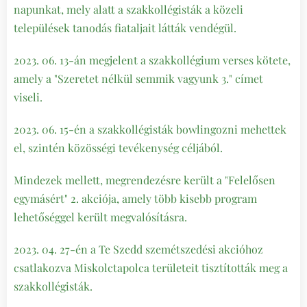
napunkat, mely alatt a szakkollégisták a közeli
települések tanodás fiataljait látták vendégül.
2023. 06. 13-án megjelent a szakkollégium verses kötete,
amely a "Szeretet nélkül semmik vagyunk 3." címet
viseli.
2023. 06. 15-én a szakkollégisták bowlingozni mehettek
el, szintén közösségi tevékenység céljából.
Mindezek mellett, megrendezésre került a "Felelősen
egymásért" 2. akciója, amely több kisebb program
lehetőséggel került megvalósításra.
2023. 04. 27-én a Te Szedd szemétszedési akcióhoz
csatlakozva Miskolctapolca területeit tisztították meg a
szakkollégisták.