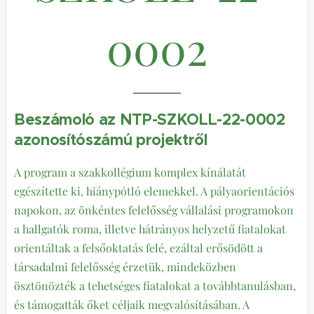
0002
Beszámoló az NTP-SZKOLL-22-0002
azonosítószámú projektről
A program a szakkollégium komplex kínálatát
egészítette ki, hiánypótló elemekkel. A pályaorientációs
napokon, az önkéntes felelősség vállalási programokon
a hallgatók roma, illetve hátrányos helyzetű fiatalokat
orientáltak a felsőoktatás felé, ezáltal erősödött a
társadalmi felelősség érzetük, mindeközben
ösztönözték a tehetséges fiatalokat a továbbtanulásban,
és támogatták őket céljaik megvalósításában. A