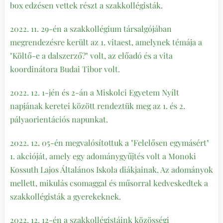
box edzésen vettek részt a szakkollégisták.
2022. 11. 29-én a szakkollégium társalgójában
megrendezésre került az 1. vitaest, amelynek témája a
"Költő-e a dalszerző?" volt, az előadó és a vita
koordinátora Budai Tibor volt.
2022. 12. 1-jén és 2-án a Miskolci Egyetem Nyílt
napjának keretei között rendeztük meg az 1. és 2.
pályaorientációs napunkat.
2022. 12. 05-én megvalósítottuk a "Felelősen egymásért"
1. akcióját, amely egy adománygyűjtés volt a Monoki
Kossuth Lajos Általános Iskola diákjainak. Az adományok
mellett, mikulás csomaggal és műsorral kedveskedtek a
szakkollégisták a gyerekeknek.
2022. 12. 12-én a szakkollégistáink közösségi