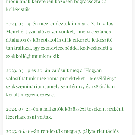
modulának keretében közösen bográcsoztak a
kollégisták.
2023. 05. 19-én megrendeztük immár a X. Lakatos
Menyhért szavalóversenyünket, amelyre számos
általános és középiskolás diák érkezett felkészítő
tanáraikkal, így szendvicsebéddel kedveskedett a
szakkollégiumunk nekik.
2023. 05. 19 és 20-án valósult meg a "Hogyan
valósíthatunk meg roma projekteket - Mesélőlény"
szakszeminárium, amely szintén 1x7 és 1x8 órában
került megrendezésre.
2023. 05. 24-én a hallgatók közösségi tevékenységként
lézerharcozni voltak.
2023. 06. 06-án rendeztük meg a 3. pályaorientációs