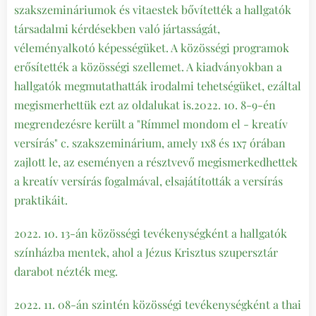
szakszemináriumok és vitaestek bővítették a hallgatók
társadalmi kérdésekben való jártasságát,
véleményalkotó képességüket. A közösségi programok
erősítették a közösségi szellemet. A kiadványokban a
hallgatók megmutathatták irodalmi tehetségüket, ezáltal
megismerhettük ezt az oldalukat is.2022. 10. 8-9-én
megrendezésre került a "Rímmel mondom el - kreatív
versírás" c. szakszeminárium, amely 1x8 és 1x7 órában
zajlott le, az eseményen a résztvevő megismerkedhettek
a kreatív versírás fogalmával, elsajátították a versírás
praktikáit.
2022. 10. 13-án közösségi tevékenységként a hallgatók
színházba mentek, ahol a Jézus Krisztus szupersztár
darabot nézték meg.
2022. 11. 08-án szintén közösségi tevékenységként a thai