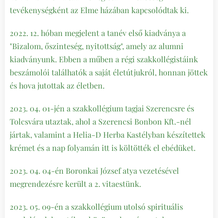
tevékenységként az Elme házában kapcsolódtak ki.
2022. 12. hóban megjelent a tanév első kiadványa a
"Bizalom, őszinteség, nyitottság", amely az alumni
kiadványunk. Ebben a műben a régi szakkollégistáink
beszámolói találhatók a saját életútjukról, honnan jöttek
és hova jutottak az életben.
2023. 04. 01-jén a szakkollégium tagjai Szerencsre és
Tolcsvára utaztak, ahol a Szerencsi Bonbon Kft.-nél
jártak, valamint a Helia-D Herba Kastélyban készítettek
krémet és a nap folyamán itt is költötték el ebédüket.
2023. 04. 04-én Boronkai József atya vezetésével
megrendezésre került a 2. vitaestünk.
2023. 05. 09-én a szakkollégium utolsó spirituális